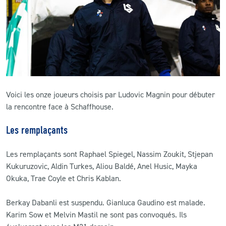
CLUB
CONTACT
ACTUALITÉS
Voici les onze joueurs choisis par Ludovic Magnin pour débuter
LS E-SHOP
la rencontre face à Schaffhouse.
L’APP DU LS
Les remplaçants
LS ACADEMY CAMPS
Les remplaçants sont Raphael Spiegel, Nassim Zoukit, Stjepan
MATCH DES CELEBRITES
Kukuruzovic, Aldin Turkes, Aliou Baldé, Anel Husic, Mayka
Okuka, Trae Coyle et Chris Kablan.
PRESSE ET MEDIAS
Berkay Dabanli est suspendu. Gianluca Gaudino est malade.
Karim Sow et Melvin Mastil ne sont pas convoqués. Ils