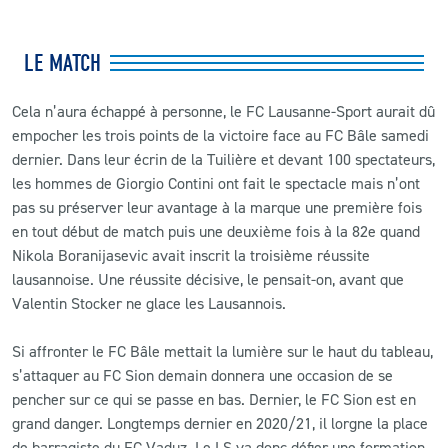
CLUB
LE MATCH
CONTACT
Cela n’aura échappé à personne, le FC Lausanne-Sport aurait dû
empocher les trois points de la victoire face au FC Bâle samedi
ACTUALITÉS
dernier. Dans leur écrin de la Tuilière et devant 100 spectateurs,
les hommes de Giorgio Contini ont fait le spectacle mais n’ont
LS E-SHOP
pas su préserver leur avantage à la marque une première fois
en tout début de match puis une deuxième fois à la 82e quand
L’APP DU LS
Nikola Boranijasevic avait inscrit la troisième réussite
lausannoise. Une réussite décisive, le pensait-on, avant que
LS ACADEMY CAMPS
Valentin Stocker ne glace les Lausannois.
MATCH DES CELEBRITES
Si affronter le FC Bâle mettait la lumière sur le haut du tableau,
PRESSE ET MEDIAS
s’attaquer au FC Sion demain donnera une occasion de se
pencher sur ce qui se passe en bas. Dernier, le FC Sion est en
grand danger. Longtemps dernier en 2020/21, il lorgne la place
de barragiste du FC Vaduz. Le LS va donc défier une formation