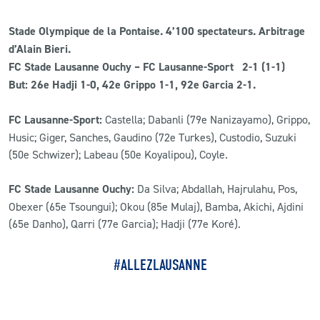
Stade Olympique de la Pontaise. 4’100 spectateurs. Arbitrage
d’Alain Bieri.
FC Stade Lausanne Ouchy – FC Lausanne-Sport 2-1 (1-1)
But:
26e Hadji 1-0, 42e Grippo 1-1, 92e Garcia 2-1.
FC Lausanne-Sport:
Castella; Dabanli (79e Nanizayamo), Grippo,
Husic; Giger, Sanches, Gaudino (72e Turkes), Custodio, Suzuki
(50e Schwizer); Labeau (50e Koyalipou), Coyle.
FC Stade Lausanne Ouchy:
Da Silva; Abdallah, Hajrulahu, Pos,
Obexer (65e Tsoungui); Okou (85e Mulaj), Bamba, Akichi, Ajdini
(65e Danho), Qarri (77e Garcia); Hadji (77e Koré).
#ALLEZLAUSANNE