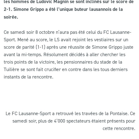
les hommes de Ludovic Magnin se sont inclinés sur le score de
2-1. Simone Grippo a été l’unique buteur lausannois de la
CLUB
soirée.
CONTACT
Ce samedi soir 8 octobre n’aura pas été celui du FC Lausanne-
Sport. Mené au score, le LS avait rejoint les vestiaires sur un
score de parité (1-1) après une réussite de Simone Grippo juste
ACTUALITÉS
avant la mi-temps. Résolument décidés à aller chercher les
LS E-SHOP
trois points de la victoire, les pensionnaires du stade de la
Tuilière se sont fait crucifier en contre dans les tous derniers
L’APP DU LS
instants de la rencontre.
LS ACADEMY CAMPS
MATCH DES CELEBRITES
PRESSE ET MEDIAS
Le FC Lausanne-Sport a retrouvé les travées de la Pontaise. Ce
samedi soir, plus de 4’000 spectateurs étaient présents pour
cette rencontre.