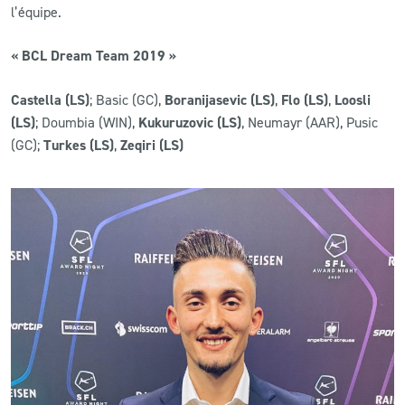
l’équipe.
« BCL Dream Team 2019 »
Castella (LS)
; Basic (GC),
Boranijasevic (LS)
,
Flo (LS)
,
Loosli
(LS)
; Doumbia (WIN),
Kukuruzovic (LS)
, Neumayr (AAR), Pusic
(GC);
Turkes (LS)
,
Zeqiri (LS)