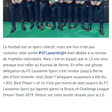
CLUB
CONTACT
ACTUALITÉS
Le football est un sport collectif, mais une fois n’est pas
LS E-SHOP
coutume cette soirée
#SFLawardnight
était dédiée à la remise
de trophées individuels. Mais c’est en équipe que le LS est venu
L’APP DU LS
presque tout rafler au Kuursal de Berne. En effet une grosse
LS ACADEMY CAMPS
délégation du FC Lausanne-Sport s’est rendue jusqu’à Berne
afin d’être honorée. Andi Zeqiri l’attaquant lausannois a été élu
MATCH DES CELEBRITES
« BCL Best Player » et ce n’est pas moins de sept joueurs du FC
Lausanne-Sport qui figurent parmi la Brack.ch Challenge League
PRESSE ET MEDIAS
Dream Team 2019. Retour sur cette soirée réussie pour le LS.