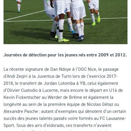
CLUB
CONTACT
ACTUALITÉS
Journées de détection pour les jeunes nés entre 2009 et 2012.
LS E-SHOP
La récente signature de Dan Ndoye à l’OGC Nice, le passage
L’APP DU LS
d’Andi Zeqiri à la Juventus de Turin lors de l’exercice 2017-
LS ACADEMY CAMPS
2018, le transfert de Jordan Lotomba à YB, celui également
d’Olivier Custodio à Lucerne, mais encore le départ en U16 de
MATCH DES CELEBRITES
Kevin Fickentscher au Werder de Brême et également la
longévité au sein de la première équipe de Nicolas Gétaz ou
PRESSE ET MEDIAS
Alexandre Pasche : autant d’exemples qui dénotent d’un certain
succès des jeunes talents passés voire formés au FC Lausanne-
Sport. Sous des airs d’eldorado, ces transferts n’avaient