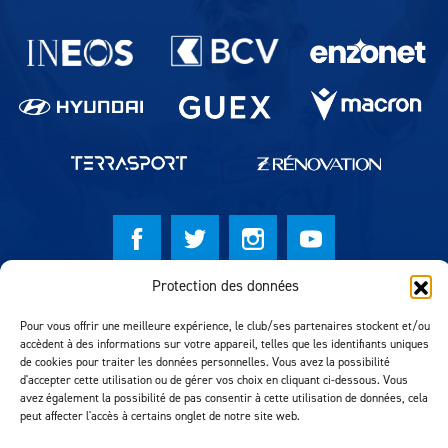
Partenaires du lausanne-Sport
Protection des données
© Lausanne Sport Football Club 2026
Pour vous offrir une meilleure expérience, le club/ses partenaires stockent et/ou
Réalisation MTM Agency
accèdent à des informations sur votre appareil, telles que les identifiants uniques
de cookies pour traiter les données personnelles. Vous avez la possibilité
d'accepter cette utilisation ou de gérer vos choix en cliquant ci-dessous. Vous
avez également la possibilité de pas consentir à cette utilisation de données, cela
peut affecter l'accès à certains onglet de notre site web.