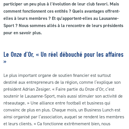
participer un peu plus à l’évolution de leur club favori. Mais
comment fonctionnent ces entités ? Quels avantages offrent-
CLUB
elles à leurs membres ? Et qu’apportent-elles au Lausanne-
Sport ? Nous sommes allés à la rencontre de leurs présidents
CONTACT
pour en savoir plus.
ACTUALITÉS
Le Onze d’Or, « Un réel débouché pour les affaires
LS E-SHOP
»
L’APP DU LS
Le plus important organe de soutien financier est surtout
LS ACADEMY CAMPS
destiné aux entrepreneurs de la région, comme l’explique son
président Adrian Zesiger. « Faire partie du Onze d’Or, c’est
MATCH DES CELEBRITES
soutenir le Lausanne-Sport, mais aussi stimuler son activité de
réseautage. » Une alliance entre football et business qui
PRESSE ET MEDIAS
convainc de plus en plus. Chaque mois, un Business Lunch est
ainsi organisé par l’association, auquel se rendent les membres
et leurs clients. « Ca fonctionne extrêmement bien, nous