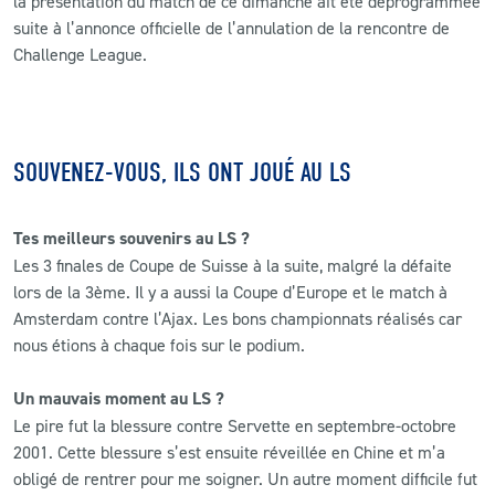
la présentation du match de ce dimanche ait été déprogrammée
suite à l’annonce officielle de l’annulation de la rencontre de
CLUB
Challenge League.
CONTACT
SOUVENEZ-VOUS, ILS ONT JOUÉ AU LS
ACTUALITÉS
LS E-SHOP
Tes meilleurs souvenirs au LS ?
L’APP DU LS
Les 3 finales de Coupe de Suisse à la suite, malgré la défaite
lors de la 3ème. Il y a aussi la Coupe d’Europe et le match à
LS ACADEMY CAMPS
Amsterdam contre l’Ajax. Les bons championnats réalisés car
nous étions à chaque fois sur le podium.
MATCH DES CELEBRITES
Un mauvais moment au LS ?
PRESSE ET MEDIAS
Le pire fut la blessure contre Servette en septembre-octobre
2001. Cette blessure s’est ensuite réveillée en Chine et m’a
obligé de rentrer pour me soigner. Un autre moment difficile fut