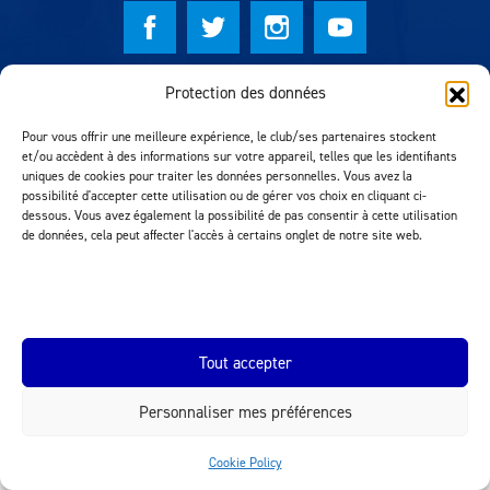
CLUB
© Lausanne Sport Football Club 2026
Protection des données
CONTACT
Réalisation MTM Agency
Pour vous offrir une meilleure expérience, le club/ses partenaires stockent
et/ou accèdent à des informations sur votre appareil, telles que les identifiants
ACTUALITÉS
uniques de cookies pour traiter les données personnelles. Vous avez la
possibilité d'accepter cette utilisation ou de gérer vos choix en cliquant ci-
LS E-SHOP
dessous. Vous avez également la possibilité de pas consentir à cette utilisation
de données, cela peut affecter l'accès à certains onglet de notre site web.
L’APP DU LS
LS ACADEMY CAMPS
MATCH DES CELEBRITES
Tout accepter
INEOS.COM
PRESSE ET MEDIAS
Personnaliser mes préférences
Cookie Policy
×