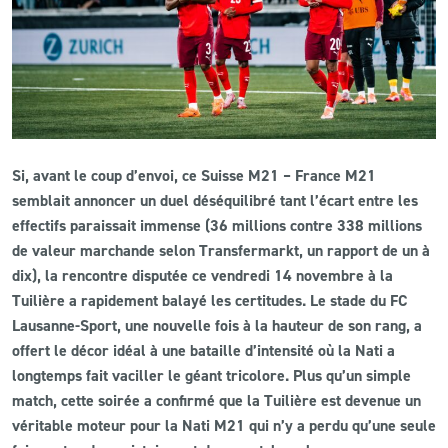
CLUB
CONTACT
ACTUALITÉS
Si, avant le coup d’envoi, ce Suisse M21 – France M21
LS E-SHOP
semblait annoncer un duel déséquilibré tant l’écart entre les
effectifs paraissait immense (36 millions contre 338 millions
L’APP DU LS
de valeur marchande selon Transfermarkt, un rapport de un à
dix), la rencontre disputée ce vendredi 14 novembre à la
LS ACADEMY CAMPS
Tuilière a rapidement balayé les certitudes. Le stade du FC
MATCH DES CELEBRITES
Lausanne-Sport, une nouvelle fois à la hauteur de son rang, a
offert le décor idéal à une bataille d’intensité où la Nati a
PRESSE ET MEDIAS
longtemps fait vaciller le géant tricolore. Plus qu’un simple
match, cette soirée a confirmé que la Tuilière est devenue un
véritable moteur pour la Nati M21 qui n’y a perdu qu’une seule