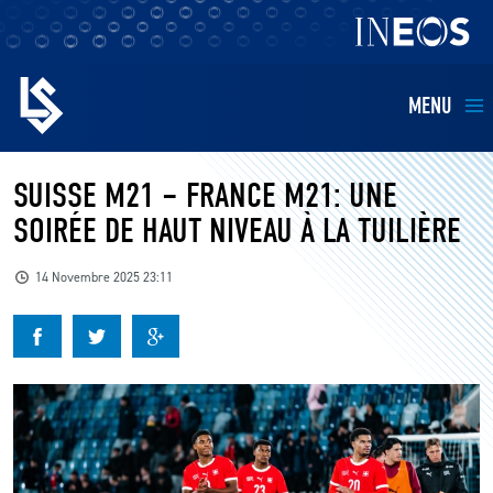
MENU
EQUIPES
SUISSE M21 – FRANCE M21: UNE
SOIRÉE DE HAUT NIVEAU À LA TUILIÈRE
BILLETTERIE
14 Novembre 2025 23:11
FANS
KIDS
BUSINESS
RESTAURATION