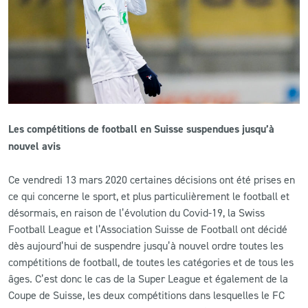
CLUB
CONTACT
ACTUALITÉS
Les compétitions de football en Suisse suspendues jusqu’à
LS E-SHOP
nouvel avis
L’APP DU LS
Ce vendredi 13 mars 2020 certaines décisions ont été prises en
LS ACADEMY CAMPS
ce qui concerne le sport, et plus particulièrement le football et
désormais, en raison de l’évolution du Covid-19, la Swiss
MATCH DES CELEBRITES
Football League et l’Association Suisse de Football ont décidé
dès aujourd’hui de suspendre jusqu’à nouvel ordre toutes les
PRESSE ET MEDIAS
compétitions de football, de toutes les catégories et de tous les
âges. C’est donc le cas de la Super League et également de la
Coupe de Suisse, les deux compétitions dans lesquelles le FC