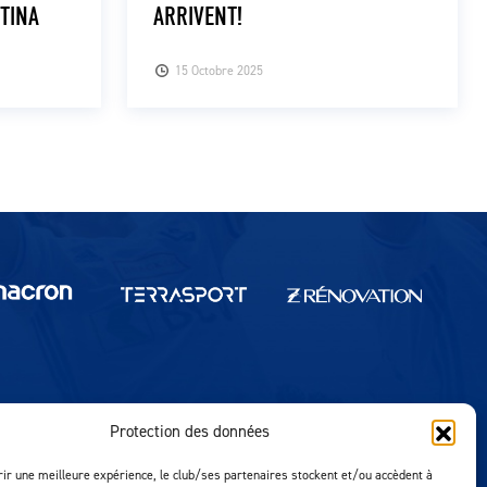
NTINA
ARRIVENT!
15 Octobre 2025
Protection des données
Réalisation MTM Agency
rir une meilleure expérience, le club/ses partenaires stockent et/ou accèdent à