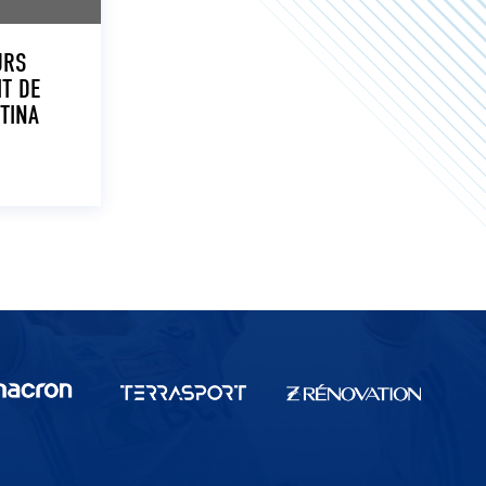
URS
T DE
NTINA