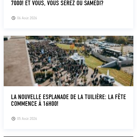
7000! ET VOUS, VOUS SEREZ OÙ SAMEDI?
CLUB
06 Août 2026
CONTACT
ACTUALITÉS
LS E-SHOP
L’APP DU LS
LS ACADEMY CAMPS
LA NOUVELLE ESPLANADE DE LA TUILIÈRE: LA FÊTE
MATCH DES CELEBRITES
COMMENCE À 16H00!
PRESSE ET MEDIAS
05 Août 2026