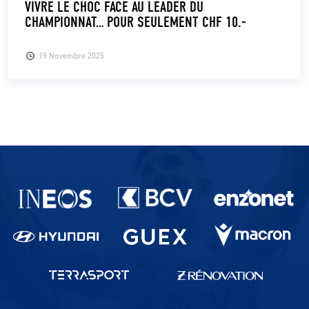
VIVRE LE CHOC FACE AU LEADER DU
CHAMPIONNAT… POUR SEULEMENT CHF 10.-
CLUB
19 Novembre 2025
CONTACT
ACTUALITÉS
LS E-SHOP
L’APP DU LS
Partenaires du lausanne-Sport
LS ACADEMY CAMPS
MATCH DES CELEBRITES
PRESSE ET MEDIAS