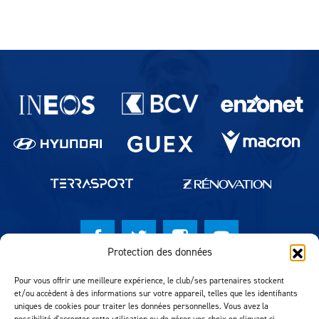
Partenaires du lausanne-Sport
Protection des données
© Lausanne Sport Football Club 2026
Pour vous offrir une meilleure expérience, le club/ses partenaires stockent
et/ou accèdent à des informations sur votre appareil, telles que les identifiants
Réalisation MTM Agency
uniques de cookies pour traiter les données personnelles. Vous avez la
possibilité d'accepter cette utilisation ou de gérer vos choix en cliquant ci-