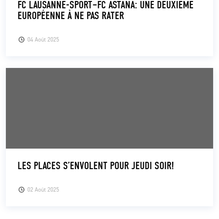
FC LAUSANNE-SPORT–FC ASTANA: UNE DEUXIÈME
EUROPÉENNE À NE PAS RATER
CLUB
04 Août 2025
CONTACT
ACTUALITÉS
LS E-SHOP
L’APP DU LS
LS ACADEMY CAMPS
MATCH DES CELEBRITES
LES PLACES S’ENVOLENT POUR JEUDI SOIR!
PRESSE ET MEDIAS
02 Août 2025