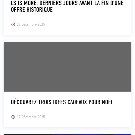
LS IS MORE: DERNIERS JOURS AVANT LA FIN D’UNE
OFFRE HISTORIQUE
CLUB
23 Décembre 2025
CONTACT
ACTUALITÉS
LS E-SHOP
L’APP DU LS
LS ACADEMY CAMPS
MATCH DES CELEBRITES
DÉCOUVREZ TROIS IDÉES CADEAUX POUR NOËL
PRESSE ET MEDIAS
17 Décembre 2025