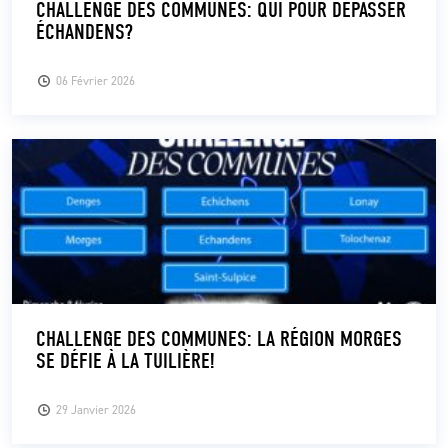
CHALLENGE DES COMMUNES: QUI POUR DÉPASSER
ÉCHANDENS?
CLUB
06 Février 2026
CONTACT
ACTUALITÉS
LS E-SHOP
L’APP DU LS
LS ACADEMY CAMPS
MATCH DES CELEBRITES
CHALLENGE DES COMMUNES: LA RÉGION MORGES
SE DÉFIE À LA TUILIÈRE!
PRESSE ET MEDIAS
29 Janvier 2026