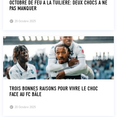
OCTOBRE DE FEU À LA TUILIÈRE: DEUX CHOCS À NE
PAS MANQUER
CLUB
20 Octobre 2025
CONTACT
ACTUALITÉS
LS E-SHOP
L’APP DU LS
LS ACADEMY CAMPS
MATCH DES CELEBRITES
TROIS BONNES RAISONS POUR VIVRE LE CHOC
FACE AU FC BÂLE
PRESSE ET MEDIAS
20 Octobre 2025