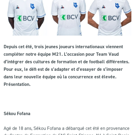
CLUB
CONTACT
ACTUALITÉS
Depuis cet été, trois jeunes joueurs internationaux viennent
compléter notre équipe M21. L’occasion pour Team Vaud
LS E-SHOP
d’intégrer des cultures de formation et de football différentes.
Pour eux, le défi est de s’adapter et d’essayer de s’imposer
L’APP DU LS
dans leur nouvelle équipe où la concurrence est élevée.
LS ACADEMY CAMPS
Présentation.
MATCH DES CELEBRITES
PRESSE ET MEDIAS
Sékou Fofana
Agé de 18 ans, Sékou Fofana a débarqué cet été en provenance