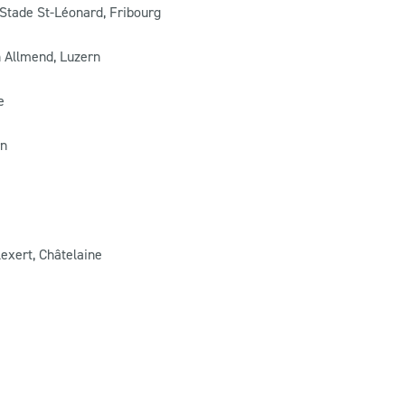
 Stade St-Léonard, Fribourg
n Allmend, Luzern
e
rn
lexert, Châtelaine