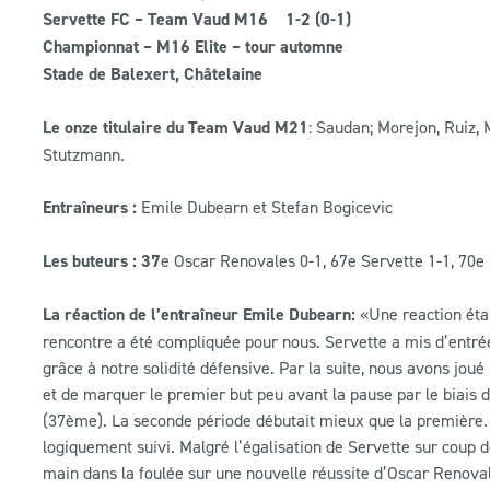
Servette FC – Team Vaud M16 1-2 (0-1)
Championnat – M16 Elite – tour automne
Stade de Balexert, Châtelaine
Le onze titulaire du Team Vaud M21
: Saudan; Morejon, Ruiz, M
Stutzmann.
Entraîneurs :
Emile Dubearn et Stefan Bogicevic
Les buteurs : 37
e Oscar Renovales 0-1, 67e Servette 1-1, 70e
La réaction de l’entraîneur Emile Dubearn:
«
Une reaction éta
rencontre a été compliquée pour nous. Servette a mis d’entré
grâce à notre solidité défensive. Par la suite, nous avons joué
et de marquer le premier but peu avant la pause par le biai
(37ème). La seconde période débutait mieux que la première. L
logiquement suivi. Malgré l’égalisation de Servette sur coup de
main dans la foulée sur une nouvelle réussite d’Oscar Renovales