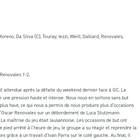
oreno, Da Silva (C); Touray; Iezzi, Weill; Dalliard, Renovales,
 Renovales 1-2.
it attendue après la défaite du weekend dernier face à GC. La
e une pression haute et intense. Nous nous en sortons sans but
 plus haut, ce qui nous a permis de nous produire plus d’occasions
s d’Oscar Renovales sur un débordement de Luca Stutzmann
a maîtrise du jeu était lausannoise. Les occasions de but ont
 pied arrêté à l’heure de jeu, le groupe a su réagir et reprendre la
 grâce à un travail d’Ivan Parra sur le coté gauche. Au final, il