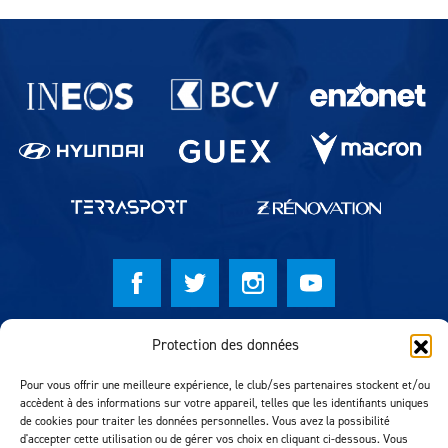
Partenaires du lausanne-Sport
© Lausanne Sport Football Club 2026
Protection des données
Réalisation MTM Agency
Pour vous offrir une meilleure expérience, le club/ses partenaires stockent et/ou
accèdent à des informations sur votre appareil, telles que les identifiants uniques
de cookies pour traiter les données personnelles. Vous avez la possibilité
d'accepter cette utilisation ou de gérer vos choix en cliquant ci-dessous. Vous