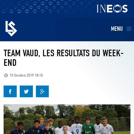
MENU
EQUIPES
TEAM VAUD, LES RESULTATS DU WEEK-
END
BILLETTERIE
15 Octobre 2019 18:10
FANS
KIDS
BUSINESS
RESTAURATION