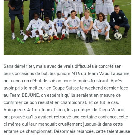
CLUB
CONTACT
ACTUALITÉS
LS E-SHOP
Sans démériter, mais avec de vrais difficultés à concrétiser
L’APP DU LS
leurs occasions de but, les juniors M16 du Team Vaud Lausanne
ont connu un début de saison pour le moins frustrant. Après
LS ACADEMY CAMPS
avoir pris le meilleur en Coupe Suisse le weekend dernier face
au Team BEJUNE, on espérait qu’ils seraient en mesure de
MATCH DES CELEBRITES
confirmer ce bon résultat en championnat. Et ce fut le cas.
PRESSE ET MEDIAS
Vainqueurs 4-1 du Team Ticino, les protégés de Diego Vilardi
ont prouvé qu’ils avaient retrouvé une certaine confiance, celle-
ci même qui leur manquait cruellement jusque-là dans cette
entame de championnat. Désormais relancée, cette talentueuse