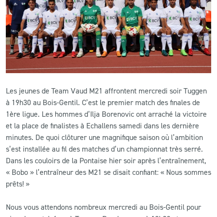
CLUB
CONTACT
ACTUALITÉS
Les jeunes de Team Vaud M21 affrontent mercredi soir Tuggen
LS E-SHOP
à 19h30 au Bois-Gentil. C’est le premier match des finales de
1ère ligue. Les hommes d’Ilja Borenovic ont arraché la victoire
L’APP DU LS
et la place de finalistes à Echallens samedi dans les dernière
LS ACADEMY CAMPS
minutes. De quoi clôturer une magnifique saison où l’ambition
s’est installée au fil des matches d’un championnat très serré.
MATCH DES CELEBRITES
Dans les couloirs de la Pontaise hier soir après l’entraînement,
« Bobo » l’entraîneur des M21 se disait confiant: « Nous sommes
PRESSE ET MEDIAS
prêts! »
Nous vous attendons nombreux mercredi au Bois-Gentil pour