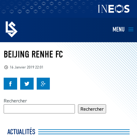
MENU
EQUIPES
BEIJING RENHE FC
BILLETTERIE
16 Janvier 2019 22:01
FANS
KIDS
Rechercher
Rechercher
BUSINESS
ACTUALITÉS
RESTAURATION