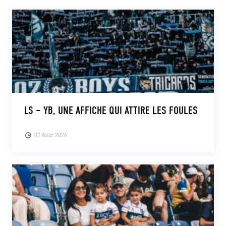
CLUB
CONTACT
ACTUALITÉS
LS E-SHOP
LS – YB, UNE AFFICHE QUI ATTIRE LES FOULES
L’APP DU LS
07 Août 2026
LS ACADEMY CAMPS
MATCH DES CELEBRITES
PRESSE ET MEDIAS