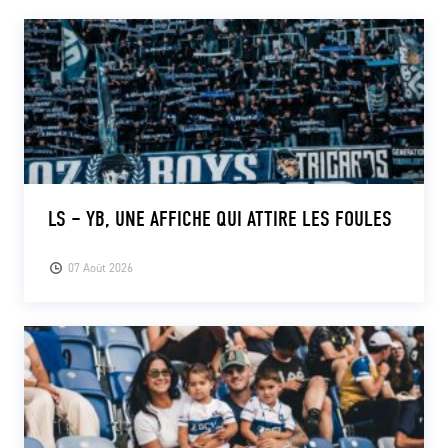
CLUB
CONTACT
ACTUALITÉS
LS E-SHOP
LS – YB, UNE AFFICHE QUI ATTIRE LES FOULES
L’APP DU LS
07 Août 2026
LS ACADEMY CAMPS
MATCH DES CELEBRITES
PRESSE ET MEDIAS