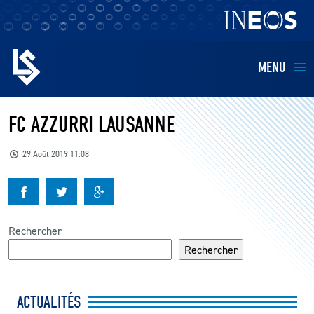
MENU
EQUIPES
FC AZZURRI LAUSANNE
BILLETTERIE
29 Août 2019 11:08
FANS
KIDS
Rechercher
Rechercher
BUSINESS
ACTUALITÉS
RESTAURATION