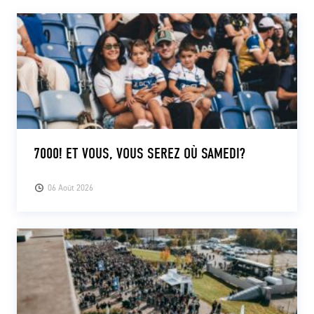
CLUB
CONTACT
ACTUALITÉS
LS E-SHOP
7000! ET VOUS, VOUS SEREZ OÙ SAMEDI?
L’APP DU LS
06 Août 2026
LS ACADEMY CAMPS
MATCH DES CELEBRITES
PRESSE ET MEDIAS