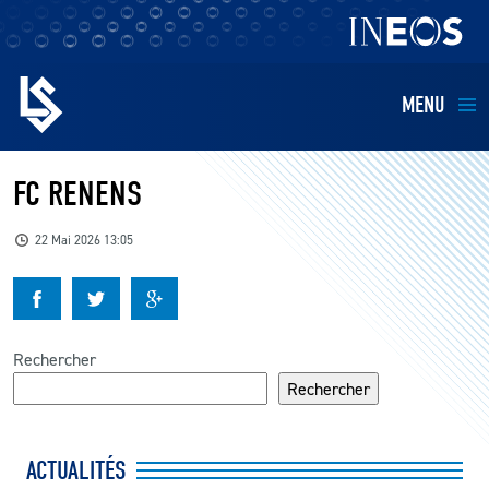
MENU
EQUIPES
FC RENENS
BILLETTERIE
22 Mai 2026 13:05
FANS
KIDS
Rechercher
Rechercher
BUSINESS
ACTUALITÉS
RESTAURATION