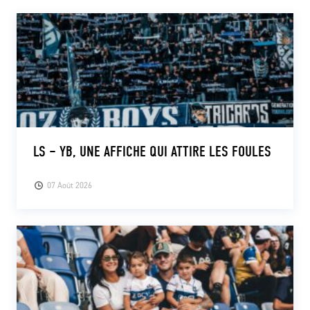
CLUB
CONTACT
ACTUALITÉS
LS E-SHOP
LS – YB, UNE AFFICHE QUI ATTIRE LES FOULES
L’APP DU LS
07 Août 2026
LS ACADEMY CAMPS
MATCH DES CELEBRITES
PRESSE ET MEDIAS