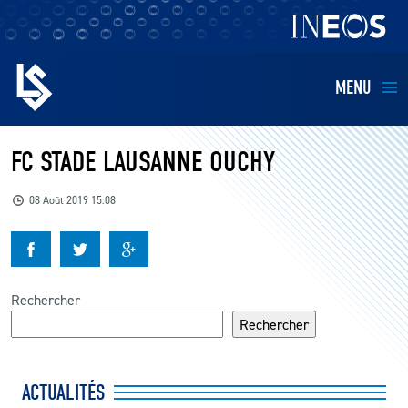
MENU
EQUIPES
FC STADE LAUSANNE OUCHY
BILLETTERIE
08 Août 2019 15:08
FANS
KIDS
Rechercher
Rechercher
BUSINESS
ACTUALITÉS
RESTAURATION