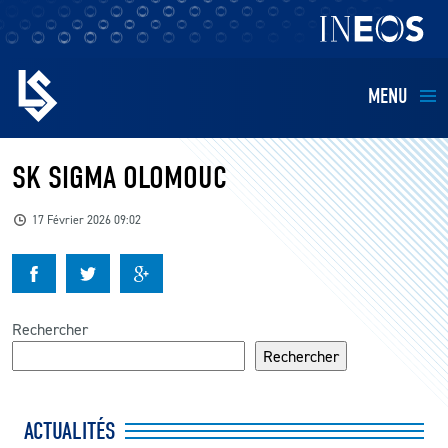
MENU
EQUIPES
SK SIGMA OLOMOUC
BILLETTERIE
17 Février 2026 09:02
FANS
KIDS
Rechercher
Rechercher
BUSINESS
ACTUALITÉS
RESTAURATION