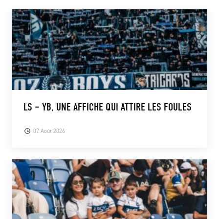
CLUB
CONTACT
ACTUALITÉS
LS E-SHOP
LS – YB, UNE AFFICHE QUI ATTIRE LES FOULES
L’APP DU LS
07 Août 2026
LS ACADEMY CAMPS
MATCH DES CELEBRITES
PRESSE ET MEDIAS