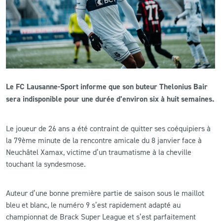
CLUB
CONTACT
ACTUALITÉS
Le FC Lausanne-Sport informe que son buteur Thelonius Bair
LS E-SHOP
sera indisponible pour une durée d’environ six à huit semaines.
L’APP DU LS
Le joueur de 26 ans a été contraint de quitter ses coéquipiers à
LS ACADEMY CAMPS
la 79ème minute de la rencontre amicale du 8 janvier face à
Neuchâtel Xamax, victime d’un traumatisme à la cheville
MATCH DES CELEBRITES
touchant la syndesmose.
PRESSE ET MEDIAS
Auteur d’une bonne première partie de saison sous le maillot
bleu et blanc, le numéro 9 s’est rapidement adapté au
championnat de Brack Super League et s’est parfaitement