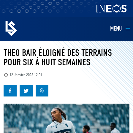
MENU
EQUIPES
THEO BAIR ÉLOIGNÉ DES TERRAINS
POUR SIX À HUIT SEMAINES
BILLETTERIE
12 Janvier 2026 12:01
FANS
KIDS
BUSINESS
RESTAURATION