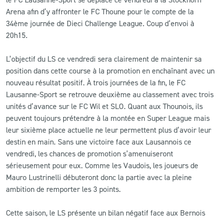
Arena afin d’y affronter le FC Thoune pour le compte de la
CLUB
34ème journée de Dieci Challenge League. Coup d’envoi à
20h15.
CONTACT
L’objectif du LS ce vendredi sera clairement de maintenir sa
position dans cette course à la promotion en enchaînant avec un
ACTUALITÉS
nouveau résultat positif. À trois journées de la fin, le FC
Lausanne-Sport se retrouve deuxième au classement avec trois
LS E-SHOP
unités d’avance sur le FC Wil et SLO. Quant aux Thounois, ils
L’APP DU LS
peuvent toujours prétendre à la montée en Super League mais
leur sixième place actuelle ne leur permettent plus d’avoir leur
LS ACADEMY CAMPS
destin en main. Sans une victoire face aux Lausannois ce
vendredi, les chances de promotion s’amenuiseront
MATCH DES CELEBRITES
sérieusement pour eux. Comme les Vaudois, les joueurs de
Mauro Lustrinelli débuteront donc la partie avec la pleine
PRESSE ET MEDIAS
ambition de remporter les 3 points.
Cette saison, le LS présente un bilan négatif face aux Bernois