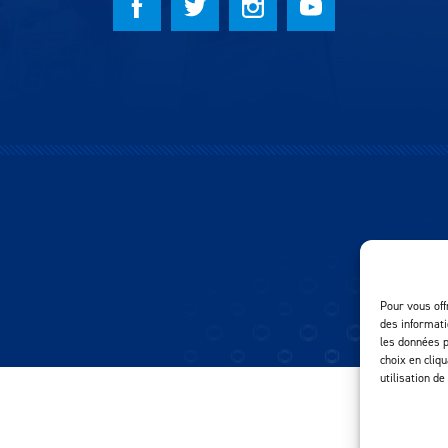
Pour vous off
des informati
les données p
choix en cliq
utilisation de
×
CLO