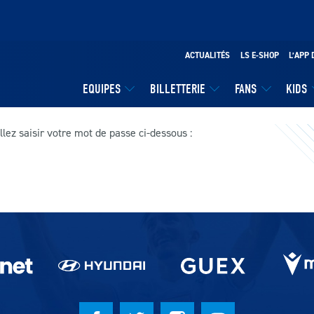
ACTUALITÉS
LS E-SHOP
L’APP 
EQUIPES
BILLETTERIE
FANS
KIDS
llez saisir votre mot de passe ci-dessous :