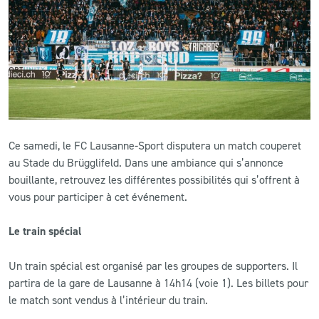
CLUB
CONTACT
ACTUALITÉS
LS E-SHOP
Ce samedi, le FC Lausanne-Sport disputera un match couperet
au Stade du Brügglifeld. Dans une ambiance qui s’annonce
L’APP DU LS
bouillante, retrouvez les différentes possibilités qui s’offrent à
vous pour participer à cet événement.
LS ACADEMY CAMPS
MATCH DES CELEBRITES
Le train spécial
PRESSE ET MEDIAS
Un train spécial est organisé par les groupes de supporters. Il
partira de la gare de Lausanne à 14h14 (voie 1). Les billets pour
le match sont vendus à l’intérieur du train.