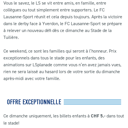
Vous le savez, le LS se vit entre amis, en famille, entre
collègues ou tout simplement entre supporters. Le FC
CLUB
Lausanne-Sport réunit et cela depuis toujours. Après la victoire
dans le derby face à Yverdon, le FC Lausanne-Sport se prépare
CONTACT
à relever un nouveau défi dès ce dimanche au Stade de la
Tuilière.
ACTUALITÉS
Ce weekend, ce sont les familles qui seront à l’honneur. Prix
LS E-SHOP
exceptionnels dans tous le stade pour les enfants, des
animations sur LSplanade comme vous n’en avez jamais vues,
L’APP DU LS
rien ne sera laissé au hasard lors de votre sortie du dimanche
après-midi avec votre famille.
LS ACADEMY CAMPS
MATCH DES CELEBRITES
OFFRE EXCEPTIONNELLE
PRESSE ET MEDIAS
Ce dimanche uniquement, les billets enfants à
CHF 5.-
dans tout
le stade!