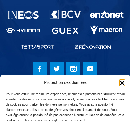
Partenaires du lausanne-Sport
Protection des données
© Lausanne Sport Football Club 2026
Pour vous offrir une meilleure expérience, le club/ses partenaires stockent et/ou
Réalisation MTM Agency
accèdent à des informations sur votre appareil, telles que les identifiants uniques
de cookies pour traiter les données personnelles. Vous avez la possibilité
d'accepter cette utilisation ou de gérer vos choix en cliquant ci-dessous. Vous
avez également la possibilité de pas consentir à cette utilisation de données, cela
peut affecter l'accès à certains onglet de notre site web.