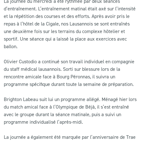
La journée du mercredi a été rythmée par deux séances
d’entraînement. L’entraînement matinal était axé sur l’intensité
CLUB
et la répétition des courses et des efforts. Après avoir pris le
repas à l’hôtel de la Cigale, nos Lausannois se sont entraînés
une deuxième fois sur les terrains du complexe hôtelier et
CONTACT
sportif. Une séance qui a laissé la place aux exercices avec
ballon.
ACTUALITÉS
Olivier Custodio a continué son travail individuel en compagnie
LS E-SHOP
du staff médical lausannois. Sorti sur blessure lors de la
L’APP DU LS
rencontre amicale face à Bourg Péronnas, il suivra un
programme spécifique durant toute la semaine de préparation.
LS ACADEMY CAMPS
Brighton Labeau suit lui un programme allégé. Ménagé hier lors
MATCH DES CELEBRITES
du match amical face à l’Olympique de Béjà, il s’est entraîné
avec le groupe durant la séance matinale, puis a suivi un
PRESSE ET MEDIAS
programme individualisé l’après-midi.
La journée a également été marquée par l’anniversaire de Trae