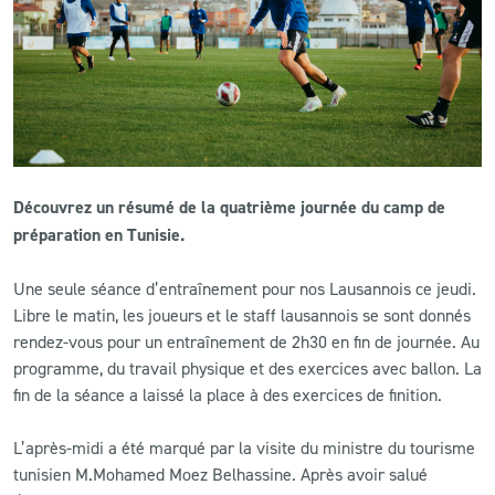
CLUB
CONTACT
ACTUALITÉS
Découvrez un résumé de la quatrième journée du camp de
LS E-SHOP
préparation en Tunisie.
L’APP DU LS
Une seule séance d’entraînement pour nos Lausannois ce jeudi.
LS ACADEMY CAMPS
Libre le matin, les joueurs et le staff lausannois se sont donnés
rendez-vous pour un entraînement de 2h30 en fin de journée. Au
MATCH DES CELEBRITES
programme, du travail physique et des exercices avec ballon. La
fin de la séance a laissé la place à des exercices de finition.
PRESSE ET MEDIAS
L’après-midi a été marqué par la visite du ministre du tourisme
tunisien M.Mohamed Moez Belhassine. Après avoir salué