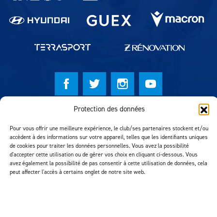
Protection des données
© Lausanne Sport Football Club 2026
Pour vous offrir une meilleure expérience, le club/ses partenaires stockent et/ou
Réalisation MTM Agency
accèdent à des informations sur votre appareil, telles que les identifiants uniques
de cookies pour traiter les données personnelles. Vous avez la possibilité
d'accepter cette utilisation ou de gérer vos choix en cliquant ci-dessous. Vous
avez également la possibilité de pas consentir à cette utilisation de données, cela
peut affecter l'accès à certains onglet de notre site web.