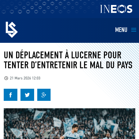
MENU
EQUIPES
UN DÉPLACEMENT À LUCERNE POUR
TENTER D’ENTRETENIR LE MAL DU PAYS
BILLETTERIE
21 Mars 2026 12:03
FANS
KIDS
BUSINESS
RESTAURATION