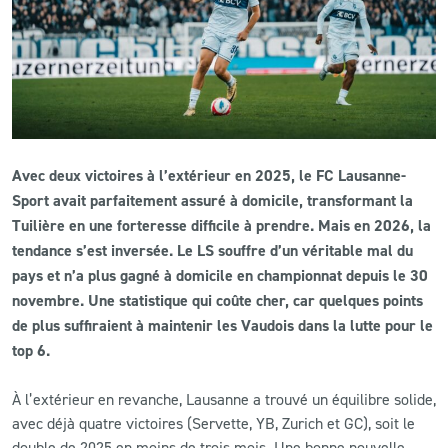
CLUB
CONTACT
ACTUALITÉS
Avec deux victoires à l’extérieur en 2025, le FC Lausanne-
LS E-SHOP
Sport avait parfaitement assuré à domicile, transformant la
Tuilière en une forteresse difficile à prendre. Mais en 2026, la
L’APP DU LS
tendance s’est inversée. Le LS souffre d’un véritable mal du
pays et n’a plus gagné à domicile en championnat depuis le 30
LS ACADEMY CAMPS
novembre. Une statistique qui coûte cher, car quelques points
MATCH DES CELEBRITES
de plus suffiraient à maintenir les Vaudois dans la lutte pour le
top 6.
PRESSE ET MEDIAS
À l’extérieur en revanche, Lausanne a trouvé un équilibre solide,
avec déjà quatre victoires (Servette, YB, Zurich et GC), soit le
double de 2025 en moins de trois mois. Une bonne nouvelle