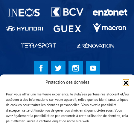
Partenaires du lausanne-Sport
Protection des données
© Lausanne Sport Football Club 2026
Pour vous offrir une meilleure expérience, le club/ses partenaires stockent et/ou
Réalisation MTM Agency
accèdent à des informations sur votre appareil, telles que les identifiants uniques
de cookies pour traiter les données personnelles. Vous avez la possibilité
d'accepter cette utilisation ou de gérer vos choix en cliquant ci-dessous. Vous
avez également la possibilité de pas consentir à cette utilisation de données, cela
peut affecter l'accès à certains onglet de notre site web.