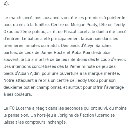
2).
CLUB
Le match lancé, nos lausannois ont été les premiers à pointer le
bout du nez à la fenêtre. Centre de Morgan Poaty, tête de Teddy
CONTACT
Okou au 2ème poteau, arrêt de Pascal Loretz, le duel a été lancé
d’entrée. Le ballon a été principalement lausannois dans les
ACTUALITÉS
premières minutes du match. Des pieds d’Alvyn Sanches
parfois, de ceux de Jamie Roche et Koba Koindredi plus
LS E-SHOP
souvent, le LS a montré de belles intentions dès le coup d’envoi.
Des intentions concrétisées dès la 9ème minute de jeu des
L’APP DU LS
pieds d’Alban Ajdini pour une ouverture à la marque méritée.
Notre attaquant a repris un centre de Teddy Okou pour son
LS ACADEMY CAMPS
deuxième but en championnat, et surtout pour offrir l’avantage
MATCH DES CELEBRITES
à ses couleurs.
PRESSE ET MEDIAS
Le FC Lucerne a réagit dans les secondes qui ont suivi, du moins
le pensait-on. Un hors-jeu à l’origine de l’action lucernoise
laissait les compteurs inchangés.