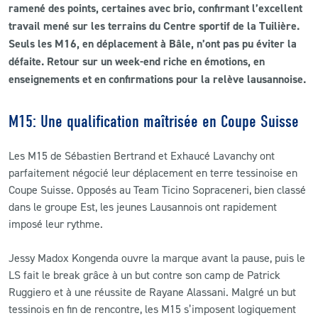
ramené des points, certaines avec brio, confirmant l’excellent
travail mené sur les terrains du Centre sportif de la Tuilière.
CLUB
Seuls les M16, en déplacement à Bâle, n’ont pas pu éviter la
défaite. Retour sur un week-end riche en émotions, en
CONTACT
enseignements et en confirmations pour la relève lausannoise.
ACTUALITÉS
M15: Une qualification maîtrisée en Coupe Suisse
LS E-SHOP
Les M15 de Sébastien Bertrand et Exhaucé Lavanchy ont
L’APP DU LS
parfaitement négocié leur déplacement en terre tessinoise en
Coupe Suisse. Opposés au Team Ticino Sopraceneri, bien classé
LS ACADEMY CAMPS
dans le groupe Est, les jeunes Lausannois ont rapidement
imposé leur rythme.
MATCH DES CELEBRITES
Jessy Madox Kongenda ouvre la marque avant la pause, puis le
PRESSE ET MEDIAS
LS fait le break grâce à un but contre son camp de Patrick
Ruggiero et à une réussite de Rayane Alassani. Malgré un but
tessinois en fin de rencontre, les M15 s’imposent logiquement