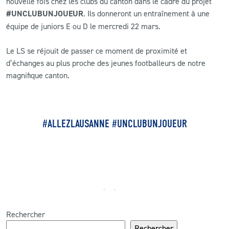
nouvelle fois chez les clubs du canton dans le cadre du projet
#UNCLUBUNJOUEUR
. Ils donneront un entraînement à une
CLUB
équipe de juniors E ou D le mercredi 22 mars.
Le LS se réjouit de passer ce moment de proximité et
CONTACT
d’échanges au plus proche des jeunes footballeurs de notre
magnifique canton.
ACTUALITÉS
LS E-SHOP
L’APP DU LS
#ALLEZLAUSANNE #UNCLUBUNJOUEUR
LS ACADEMY CAMPS
MATCH DES CELEBRITES
PRESSE ET MEDIAS
Rechercher
Rechercher