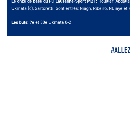
Le onze de base du FC Lausanne-Sport M21:
Rouiller; Abdalla
Ukmata (c), Sartoretti. Sont entrés: Niagn, Ribeiro, NDiaye et 
Les buts:
9e et 30e Ukmata 0-2
#ALLE