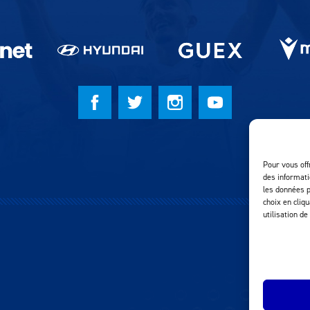
Pour vous off
des informati
les données p
choix en cliq
utilisation de