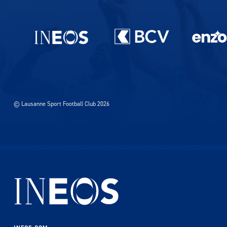
Partenaires du lausanne-Sport
© Lausanne Sport Football Club 2026