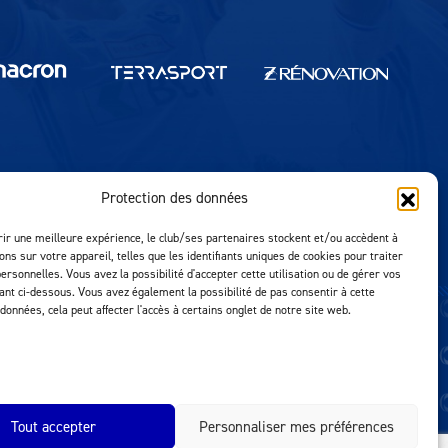
Protection des données
Réalisation MTM Agency
rir une meilleure expérience, le club/ses partenaires stockent et/ou accèdent à
ons sur votre appareil, telles que les identifiants uniques de cookies pour traiter
ersonnelles. Vous avez la possibilité d'accepter cette utilisation ou de gérer vos
uant ci-dessous. Vous avez également la possibilité de pas consentir à cette
 données, cela peut affecter l'accès à certains onglet de notre site web.
Tout accepter
Personnaliser mes préférences