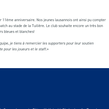
eur 11ème anniversaire. Nos jeunes lausannois ont ainsi pu compter
atch au stade de la Tuilière. Le club souhaite encore un très bon
urs bleues et blanches!
uipe, je tiens à remercier les supporters pour leur soutien
e pour les joueurs et le staff.
»