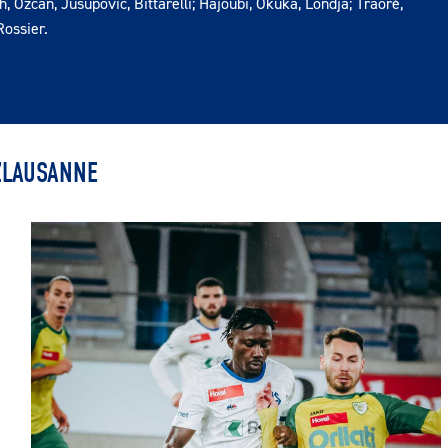
h, Ozcan, Jusupovic, Bittarelli; Hajoubi, Okuka, Londja; Traoré,
Rossier.
ZLAUSANNE