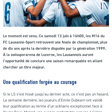
CLUB
CONTACT
Le moment est venu. Ce samedi 13 juin à 16h00, les M16 du
ACTUALITÉS
FC Lausanne‑Sport retrouvent une finale de championnat, plus
de dix ans après la dernière disputée par la génération 1999.
LS E-SHOP
À la swissporarena de Lucerne, les Lausannois auront
L’APP DU LS
l’opportunité de conclure une saison remarquable en allant
chercher un titre majeur.
LS ACADEMY CAMPS
MATCH DES CELEBRITES
Une qualification forgée au courage
PRESSE ET MEDIAS
Si le LS s’est hissé jusqu’au dernier acte, ce n’est pas un hasard.
La semaine dernière, les joueurs d’Emile Dubearn ont validé
leur qualification au terme d’un scénario exceptionnel face à
Young Boys. Malgré une avance confortable acquise à l’aller