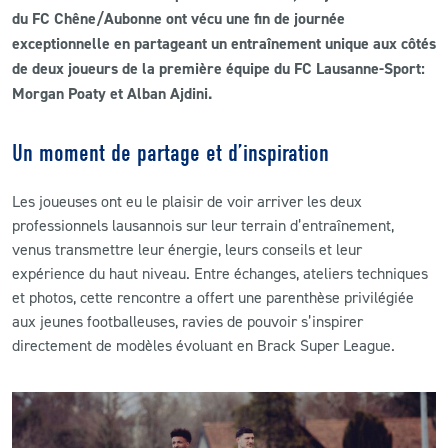
du FC Chêne/Aubonne ont vécu une fin de journée
exceptionnelle en partageant un entraînement unique aux côtés
CLUB
de deux joueurs de la première équipe du FC Lausanne-Sport:
Morgan Poaty et Alban Ajdini.
CONTACT
Un moment de partage et d’inspiration
ACTUALITÉS
LS E-SHOP
Les joueuses ont eu le plaisir de voir arriver les deux
professionnels lausannois sur leur terrain d’entraînement,
L’APP DU LS
venus transmettre leur énergie, leurs conseils et leur
expérience du haut niveau. Entre échanges, ateliers techniques
LS ACADEMY CAMPS
et photos, cette rencontre a offert une parenthèse privilégiée
aux jeunes footballeuses, ravies de pouvoir s’inspirer
MATCH DES CELEBRITES
directement de modèles évoluant en Brack Super League.
PRESSE ET MEDIAS