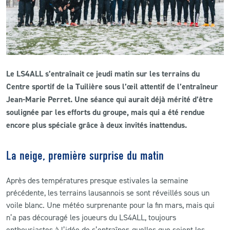
CLUB
CONTACT
Le LS4ALL s’entraînait ce jeudi matin sur les terrains du
ACTUALITÉS
Centre sportif de la Tuilière sous l’œil attentif de l’entraîneur
Jean-Marie Perret. Une séance qui aurait déjà mérité d’être
LS E-SHOP
soulignée par les efforts du groupe, mais qui a été rendue
L’APP DU LS
encore plus spéciale grâce à deux invités inattendus.
LS ACADEMY CAMPS
La neige, première surprise du matin
MATCH DES CELEBRITES
Après des températures presque estivales la semaine
PRESSE ET MEDIAS
précédente, les terrains lausannois se sont réveillés sous un
voile blanc. Une météo surprenante pour la fin mars, mais qui
n’a pas découragé les joueurs du LS4ALL, toujours
enthousiastes à l’idée de s’entraîner, quelles que soient les