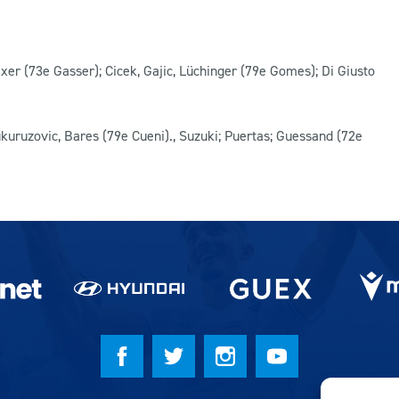
xer (73e Gasser); Cicek, Gajic, Lüchinger (79e Gomes); Di Giusto
ukuruzovic, Bares (79e Cueni)., Suzuki; Puertas; Guessand (72e