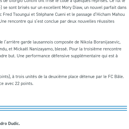
 de Giorgio Contini ont frisé le code à quelques reprises. Ce fut le
 se sont brisés sur un excellent Mory Diaw, un nouvel parfait dans
arc Fred Tsoungui et Stéphane Cueni et le passage d’Hicham Mahou
ne rencontre qui s’est conclue par deux nouvelles réussites
 de l’arrière garde lausannois composée de Nikola Boranijasevic,
endu, et Mickaël Nanizayamo, blessé. Pour la troisième rencontre
oindre but. Une performance défensive supplémentaire qui est à
nts), à trois unités de la deuxième place détenue par le FC Bâle.
ace avec 22 points.
dro Dudic.