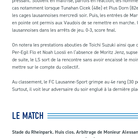
pressant. Souvent en maîtrise, parfois en réaction, les hommes
cas notamment lorsque Tunahan Cicek (48e) et Pius Dorn (82e)
les cages lausannoises mercredi soir. Puis, les entrées de M
en pointe ont permis aux Vaudois de se remettre en marche. U
lausannoises dans les arrêts de jeu. 0-3, score final.
On notera les prestations abouties de Toichi Suzuki ainsi que
Per-Egil Flo et Noah Loosli en l’absence de Moritz Jenz, sups
de suite, le LS sort de la rencontre sans avoir encaissé le m
mettre sur le compte du collectif.
Au classement, le FC Lausanne-Sport grimpe au 4e rang (30 poi
Surtout, il voit leur adversaire du soir englué à la dernière pl
LE MATCH
Stade du Rheinpark. Huis clos. Arbitrage de Monieur Alessan