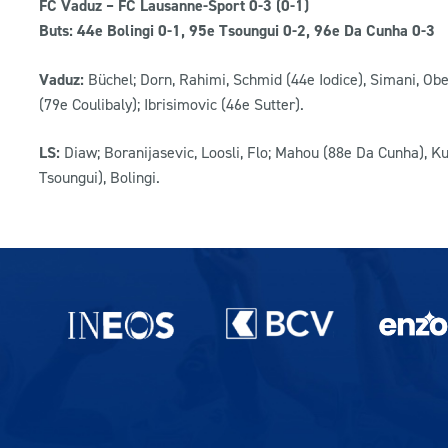
FC Vaduz – FC Lausanne-Sport 0-3 (0-1)
Buts: 44e Bolingi 0-1, 95e Tsoungui 0-2, 96e Da Cunha 0-3
Vaduz:
Büchel; Dorn, Rahimi, Schmid (44e Iodice), Simani, Obe
(79e Coulibaly); Ibrisimovic (46e Sutter).
LS:
Diaw; Boranijasevic, Loosli, Flo; Mahou (88e Da Cunha), K
Tsoungui), Bolingi.
Partenaires du lausanne-Sport