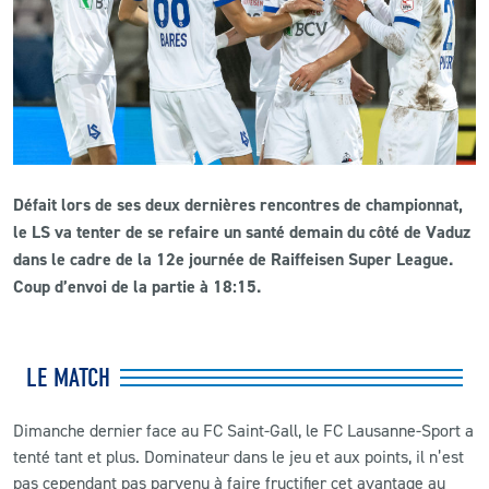
CLUB
CONTACT
ACTUALITÉS
Défait lors de ses deux dernières rencontres de championnat,
LS E-SHOP
le LS va tenter de se refaire un santé demain du côté de Vaduz
L’APP DU LS
dans le cadre de la 12e journée de Raiffeisen Super League.
Coup d’envoi de la partie à 18:15.
LS ACADEMY CAMPS
MATCH DES CELEBRITES
LE MATCH
PRESSE ET MEDIAS
Dimanche dernier face au FC Saint-Gall, le FC Lausanne-Sport a
tenté tant et plus. Dominateur dans le jeu et aux points, il n’est
pas cependant pas parvenu à faire fructifier cet avantage au