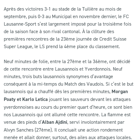
Après des victoires 3-1 au stade de la Tuilière au mois de
CLUB
septembre, puis 0-3 au Municipal en novembre dernier, le FC
Lausanne-Sport s’est largement imposé pour la troisième fois
de la saison face à son rival cantonal. À la clôture des
CONTACT
premières rencontres de la 23ème journée de Credit Suisse
Super League, le LS prend la 4ème place du classement.
ACTUALITÉS
LS E-SHOP
Neuf minutes de folie, entre la 27ème et la 36ème, ont décidé
de cette rencontre entre Lausannois et Yverdonnois. Neuf
L’APP DU LS
minutes, trois buts lausannois synonymes d’avantage
conséquent à la mi-temps du Match des Vaudois. Si c’est le but
LS ACADEMY CAMPS
lausannois qui a chauffé dès les premières minutes,
Morgan
Poaty et Karlo Letica
jouant les sauveurs devant les attaques
MATCH DES CELEBRITES
yverdonnoises au cours du premier quart d’heure, ce sont bien
PRESSE ET MEDIAS
nos Lausannois qui ont allumé cette rencontre. La flamme est
venue des pieds d’
Alban Ajdini
, servi involontairement par
Alvyn Sanches (27ème). Il concluait une action rondement
menée et allait donner, surtout, des ailes aux attaques locales.