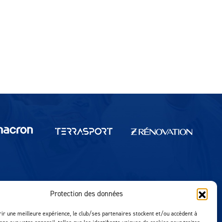
Protection des données
Réalisation MTM Agency
rir une meilleure expérience, le club/ses partenaires stockent et/ou accèdent à