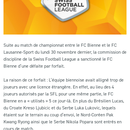
CLUB
CONTACT
ACTUALITÉS
Suite au match de championnat entre le FC Bienne et le FC
Lausanne-Sport du lundi 30 novembre dernier, la commission de
LS E-SHOP
discipline de la Swiss Football League a sanctionné le FC
Bienne d’une défaite par forfait.
L’APP DU LS
La raison de ce forfait : L’équipe biennoise avait alligné trop de
LS ACADEMY CAMPS
joueurs avec une licence étrangère. En effet, au lieu des 4
MATCH DES CELEBRITES
joueurs autorisés par la SFL pour une même partie, le FC
Bienne en a « utilisés » 5 ce jour-là. En plus du Brésilien Lucas,
PRESSE ET MEDIAS
du Croate Kreso Ljubicic et du Serbe Luka Lukovic, lequels
étaient sur le terrain au coup d’envoi, le Nord-Coréen Pak
Kwang Ryong ainsi que le Serbe Nikola Popara sont entrés en
cours de match.