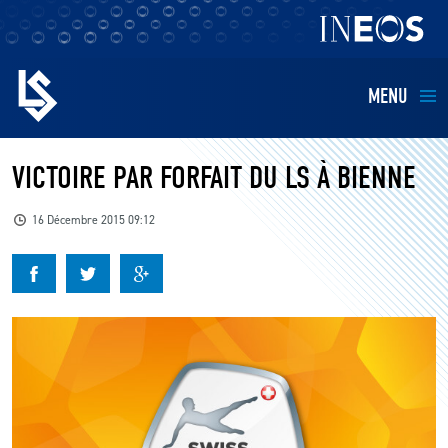
MENU
EQUIPES
VICTOIRE PAR FORFAIT DU LS À BIENNE
BILLETTERIE
16 Décembre 2015 09:12
FANS
KIDS
BUSINESS
RESTAURATION