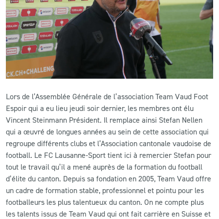
CLUB
CONTACT
ACTUALITÉS
LS E-SHOP
Lors de l’Assemblée Générale de l’association Team Vaud Foot
Espoir qui a eu lieu jeudi soir dernier, les membres ont élu
L’APP DU LS
Vincent Steinmann Président. Il remplace ainsi Stefan Nellen
qui a œuvré de longues années au sein de cette association qui
LS ACADEMY CAMPS
regroupe différents clubs et l’Association cantonale vaudoise de
football. Le FC Lausanne-Sport tient ici à remercier Stefan pour
MATCH DES CELEBRITES
tout le travail qu’il a mené auprès de la formation du football
PRESSE ET MEDIAS
d’élite du canton. Depuis sa fondation en 2005, Team Vaud offre
un cadre de formation stable, professionnel et pointu pour les
footballeurs les plus talentueux du canton. On ne compte plus
les talents issus de Team Vaud qui ont fait carrière en Suisse et