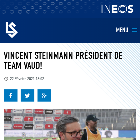
MENU
EQUIPES
VINCENT STEINMANN PRÉSIDENT DE
TEAM VAUD!
BILLETTERIE
22 Février 2021 18:02
FANS
KIDS
BUSINESS
RESTAURATION