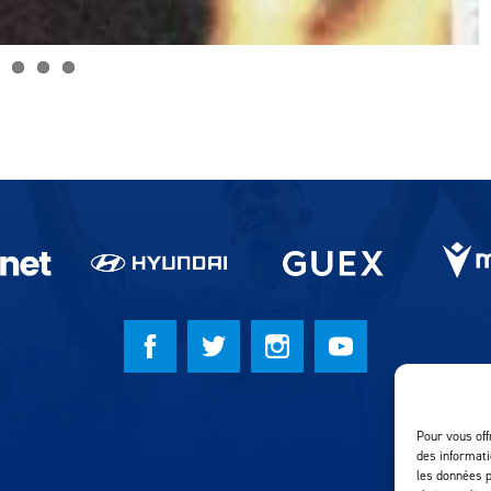
Pour vous off
des informati
les données p