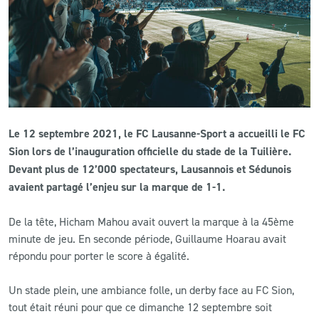
CLUB
CONTACT
ACTUALITÉS
Le 12 septembre 2021, le FC Lausanne-Sport a accueilli le FC
LS E-SHOP
Sion lors de l’inauguration officielle du stade de la Tuilière.
L’APP DU LS
Devant plus de 12’000 spectateurs, Lausannois et Sédunois
avaient partagé l’enjeu sur la marque de 1-1.
LS ACADEMY CAMPS
De la tête, Hicham Mahou avait ouvert la marque à la 45ème
MATCH DES CELEBRITES
minute de jeu. En seconde période, Guillaume Hoarau avait
répondu pour porter le score à égalité.
PRESSE ET MEDIAS
Un stade plein, une ambiance folle, un derby face au FC Sion,
tout était réuni pour que ce dimanche 12 septembre soit